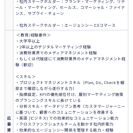
・社内ステークホルダー：ブランド・マーケティング、リテ
ール・マーケティング、セールス、コマーシャル・ファイナ
ンス、サプライ・チェーン
・社外ステークホルダー：エージェンシーとEコマース
＜教育/経験要件＞
・大学卒以上
・2年以上のデジタルマーケティング経験
・消費財業界でのメディアマネジメント経験
・もしくは代理店にて消費財業界のメディアマネジメント経
験（歓迎）
＜スキル＞
・プロジェクトマネジメントスキル（Plan, Do, Checkを細
部まで確認しながら遂行する力）
・指標設定、KPIの優先順位付け、層別マーケティング施策
のプランニングスキルに長けている
・分析スキル・データドリブン思考（カスタマージャーニー
に基づいて、顧客へのコミュニケーションを改善する
応
・英語 (ビジネス) での効果的なコミュニケーション能力
募
・クロスファンクショナルチームを動かす社内折衝力
資
・効果的なエージェンシー関係を管理する能力・経験