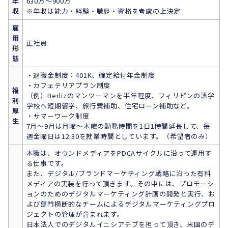
年
630万～900万
収
※年収は能力・経験・職歴・資格を考慮の上決定
雇
用
正社員
形
態
・退職金制度：401K、確定給付年金制度
・カフェテリアプラン制度
福
（例）Berlizのマンツーマンを半年程度、フィリピンの語学
利
学校へ短期留学、旅行費補助、住宅ローン補助など。
厚
・サマーワーク制度
生
7月～9月は月曜～木曜の勤務時間を1日1時間延長して、毎
週金曜日は12:30を就業時間としています。（希望者のみ）
本職は、オウンドメディアをPDCAサイクルに沿って運用す
る仕事です。
また、デジタル/ブランドマーケティング戦略に沿った有料
メディアの実装を行って頂きます。その中には、プロモーシ
ョンのためのデジタルマーケティング計画の開発と実行、お
よび部門横断的なチームによるデジタルマーケティングプロ
ジェクトの管理が含まれます。
日本法人でのデジタルイニシアチブを担って頂き、米国のデ